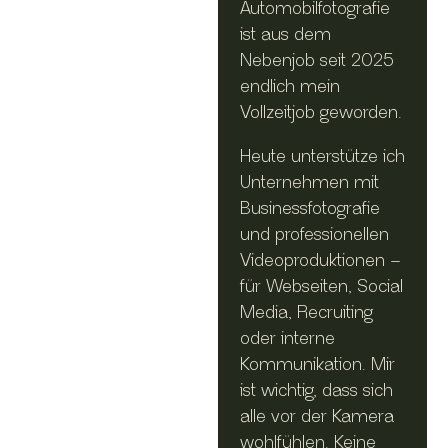
Automobilfotografie
ist aus dem
Nebenjob seit 2025
endlich mein
Vollzeitjob geworden.
Heute unterstütze ich
Unternehmen mit
Businessfotografie
und professionellen
Videoproduktionen –
für Webseiten, Social
Media, Recruiting
oder interne
Kommunikation. Mir
ist wichtig, dass sich
alle vor der Kamera
wohlfühlen. Keine