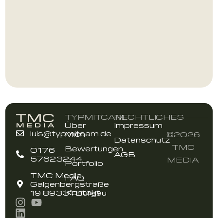
TYPMITCAM
RECHTLICHES
Über
Impressum
luis@typmitcam.de
Mich
©2026
Datenschutz
TMC
Bewertungen
0176
AGB
57623244
MEDIA
Portfolio
TMC Media
FAQ
Galgenbergstraße
Kontakt
19 89331 Burgau