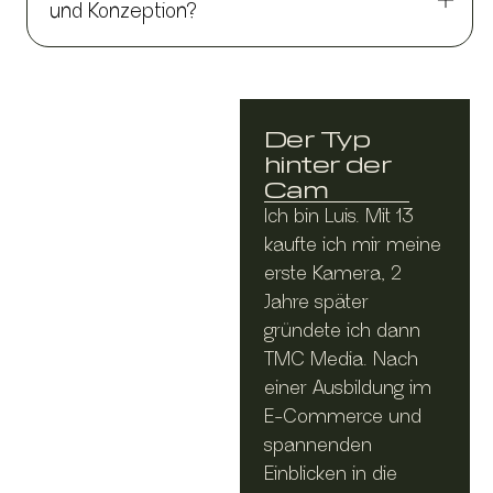
und Konzeption?
Der Typ
hinter der
Cam
Ich bin Luis. Mit 13
kaufte ich mir meine
erste Kamera, 2
Jahre später
gründete ich dann
TMC Media. Nach
einer Ausbildung im
E-Commerce und
spannenden
Einblicken in die