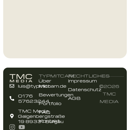
TYPMITCAM
RECHTLICHES
Über
Impressum
luis@typmitcam.de
Mich
©2026
Datenschutz
TMC
Bewertungen
0176
AGB
57623244
MEDIA
Portfolio
TMC Media
FAQ
Galgenbergstraße
Kontakt
19 89331 Burgau
Kontakt